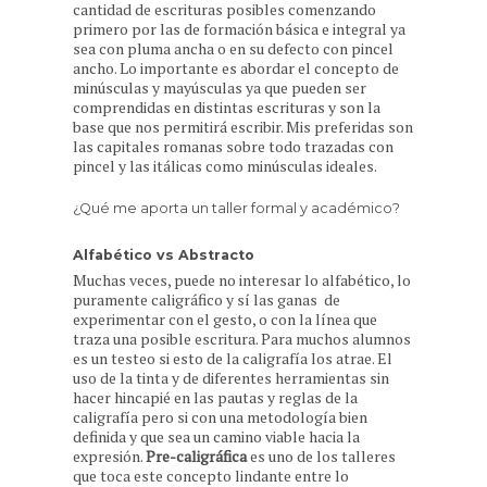
cantidad de escrituras posibles comenzando
primero por las de formación básica e integral ya
sea con pluma ancha o en su defecto con pincel
ancho. Lo importante es abordar el concepto de
minúsculas y mayúsculas ya que pueden ser
comprendidas en distintas escrituras y son la
base que nos permitirá escribir. Mis preferidas son
las capitales romanas sobre todo trazadas con
pincel y las itálicas como minúsculas ideales.
¿Qué me aporta un taller formal y académico?
Alfabético vs Abstracto
Muchas veces, puede no interesar lo alfabético, lo
puramente caligráfico y sí las ganas de
experimentar con el gesto, o con la línea que
traza una posible escritura. Para muchos alumnos
es un testeo si esto de la caligrafía los atrae. El
uso de la tinta y de diferentes herramientas sin
hacer hincapié en las pautas y reglas de la
caligrafía pero si con una metodología bien
definida y que sea un camino viable hacia la
expresión.
Pre-caligráfica
es uno de los talleres
que toca este concepto lindante entre lo