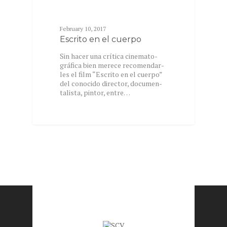
TEXTS
February 10, 2017
Escrito en el cuerpo
Sin ha­cer una crí­ti­ca ci­ne­ma­to­
grá­fi­ca bien merece re­co­men­dar­
les el film “Es­cri­to en el cuer­po”
del co­no­ci­do di­rec­tor, do­cu­men­
ta­lis­ta, pin­tor, entre…