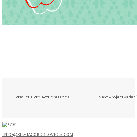
Previous Project
Egresados
Next Project
Variac
INFO@SILVIACORDEROVEGA.COM